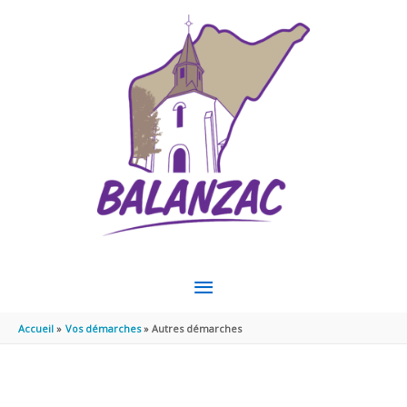
Aller au contenu
Aller au pied de page
MENU
PRINCIPAL
Accueil
Vos démarches
Autres démarches