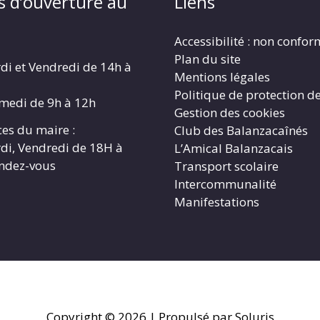
s d’ouverture au
Liens
Accessibilité : non confo
Plan du site
di et Vendredi de 14h à
Mentions légales
Politique de protection d
amedi de 9h à 12h
Gestion des cookies
es du maire :
Club des Balanzacaînés
di, Vendredi de 18H à
L’Amical Balanzacais
endez-vous
Transport scolaire
Intercommunalité
Manifestations
Copyright © 2026
| Propulsé par Soluris