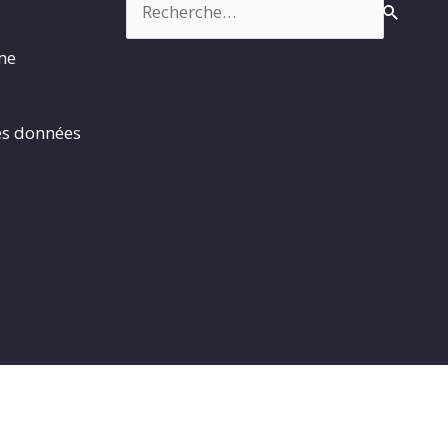
rme
es données