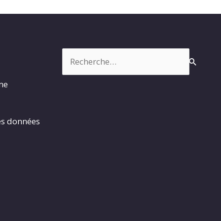
Rechercher :
rme
es données