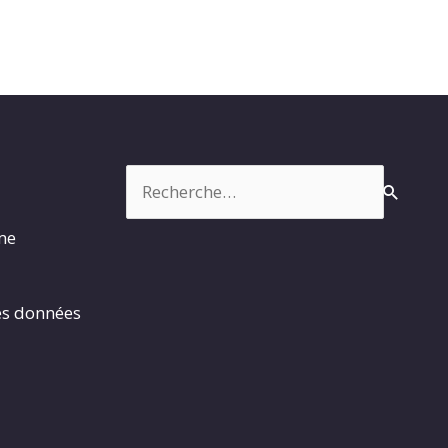
Rechercher :
rme
es données