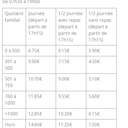
De 07h30 à 19h00
Quotient
Journée
1/2 journée
1/2 journée
familial
(départ à
avec repas
sans repas
partir de
(départ à
(départ à
17h15)
partir de
partir de
17h15)
17h15)
0 à 300
6.75€
6.15€
3.90€
301 à
9.00€
7.15€
4.50€
500
501 à
10.70€
9.00€
5.10€
759
760 à
11.85€
9.55€
5.60€
1000
+1000
12.85€
10.20€
6.15€
Hors
14.60€
11.25€
7.30€