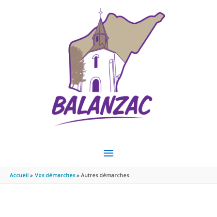
Aller au contenu
Aller au pied de page
MENU
PRINCIPAL
Accueil
Vos démarches
Autres démarches