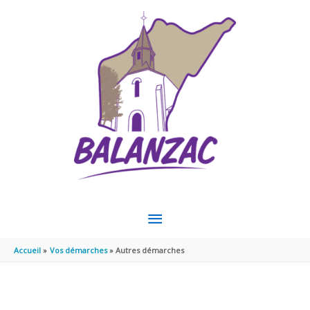
Aller au contenu
Aller au pied de page
MENU
PRINCIPAL
Accueil
Vos démarches
Autres démarches