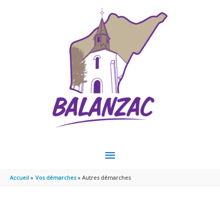
Aller au contenu
Aller au pied de page
MENU
PRINCIPAL
Accueil
Vos démarches
Autres démarches