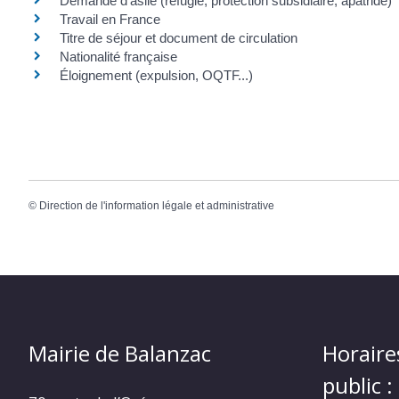
Demande d'asile (réfugié, protection subsidiaire, apatride)
Travail en France
Titre de séjour et document de circulation
Nationalité française
Éloignement (expulsion, OQTF...)
©
Direction de l'information légale et administrative
Mairie de Balanzac
Horaire
public :