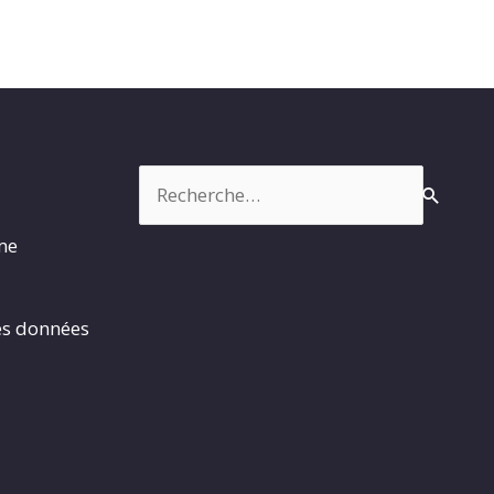
Rechercher :
rme
es données