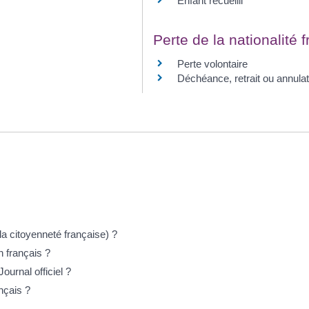
Enfant recueilli
Perte de la nationalité 
Perte volontaire
Déchéance, retrait ou annulat
la citoyenneté française) ?
n français ?
ournal officiel ?
nçais ?