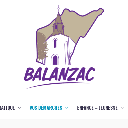
RATIQUE
VOS DÉMARCHES
ENFANCE – JEUNESSE