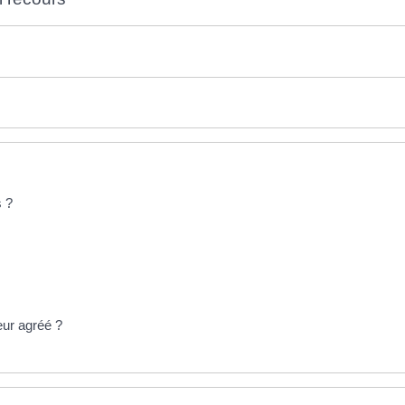
s ?
eur agréé ?