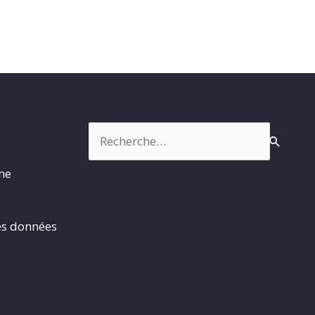
Rechercher :
rme
es données