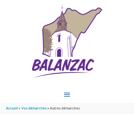
Aller au contenu
Aller au pied de page
MENU
PRINCIPAL
Accueil
Vos démarches
Autres démarches