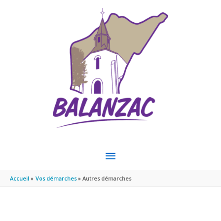
Aller au contenu
Aller au pied de page
MENU
PRINCIPAL
Accueil
Vos démarches
Autres démarches