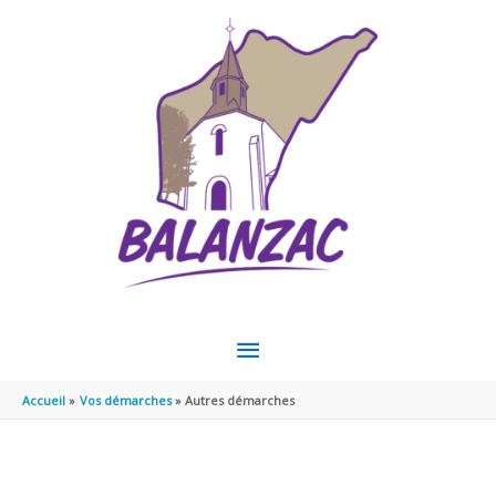
Aller au contenu
Aller au pied de page
MENU
PRINCIPAL
Accueil
Vos démarches
Autres démarches