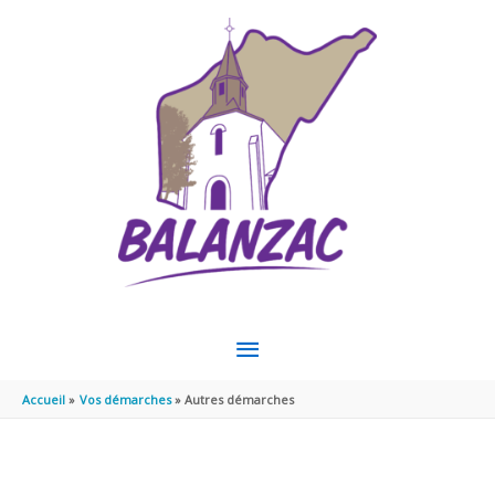
Aller au contenu
Aller au pied de page
MENU
PRINCIPAL
Accueil
Vos démarches
Autres démarches