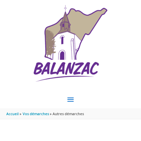
Aller au contenu
Aller au pied de page
MENU
PRINCIPAL
Accueil
Vos démarches
Autres démarches