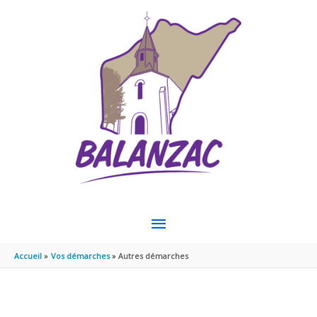
Aller au contenu
Aller au pied de page
MENU
PRINCIPAL
Accueil
Vos démarches
Autres démarches