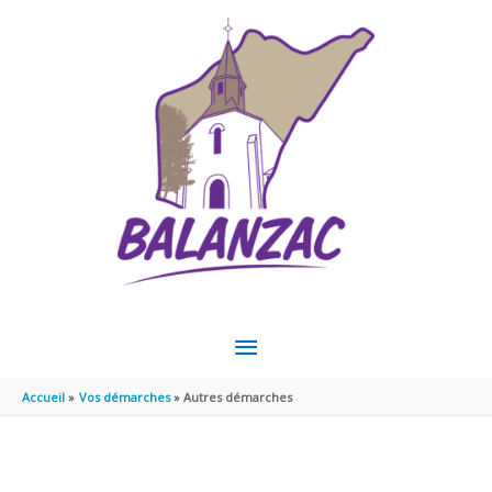
Aller au contenu
Aller au pied de page
MENU
PRINCIPAL
Accueil
Vos démarches
Autres démarches