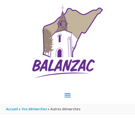
Aller au contenu
Aller au pied de page
MENU
PRINCIPAL
Accueil
Vos démarches
Autres démarches