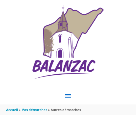
Aller au contenu
Aller au pied de page
MENU
PRINCIPAL
Accueil
Vos démarches
Autres démarches