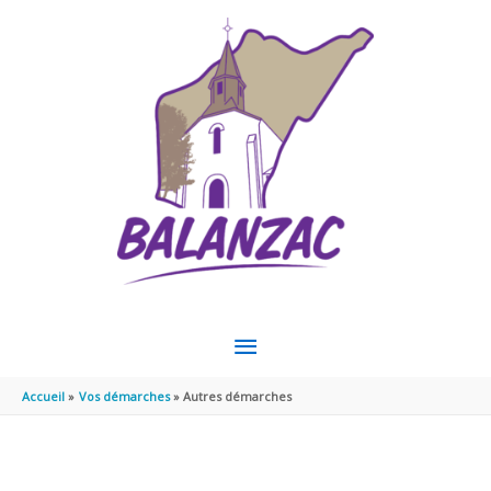
Aller au contenu
Aller au pied de page
MENU
PRINCIPAL
Accueil
Vos démarches
Autres démarches