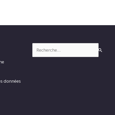
Rechercher :
rme
es données