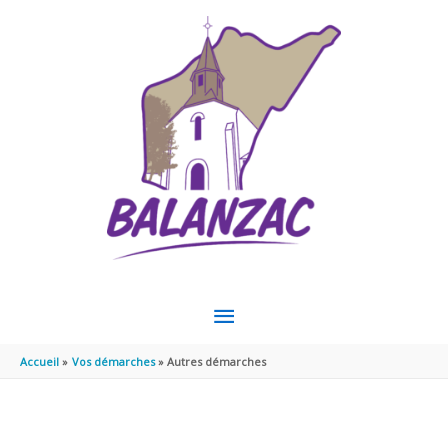
Aller au contenu
Aller au pied de page
MENU
PRINCIPAL
Accueil
Vos démarches
Autres démarches