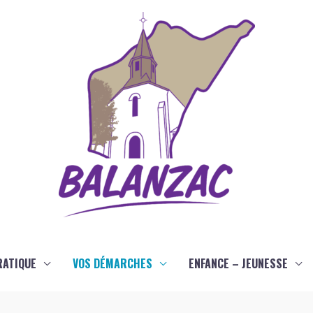
RATIQUE
VOS DÉMARCHES
ENFANCE – JEUNESSE