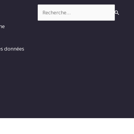
Rechercher :
rme
es données