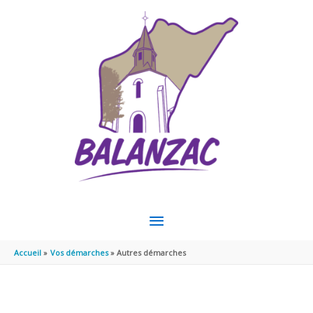
Aller au contenu
Aller au pied de page
MENU
PRINCIPAL
Accueil
Vos démarches
Autres démarches