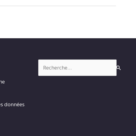
Rechercher :
rme
es données