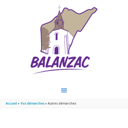
Aller au contenu
Aller au pied de page
MENU
PRINCIPAL
Accueil
Vos démarches
Autres démarches