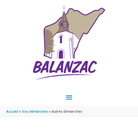
Aller au contenu
Aller au pied de page
MENU
PRINCIPAL
Accueil
Vos démarches
Autres démarches