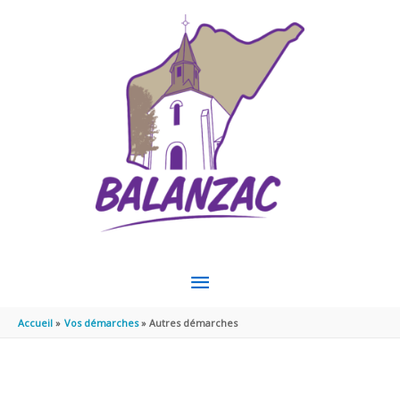
Aller au contenu
Aller au pied de page
MENU
PRINCIPAL
Accueil
Vos démarches
Autres démarches