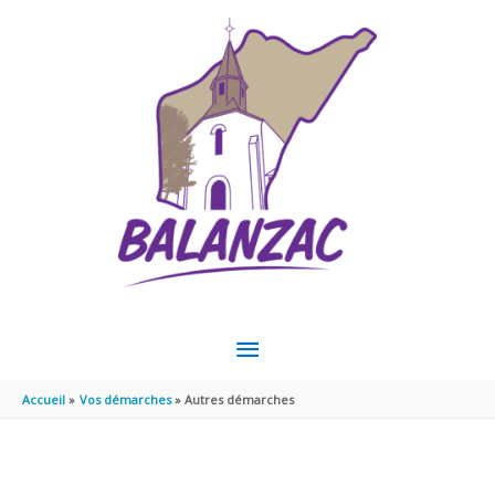
Aller au contenu
Aller au pied de page
MENU
PRINCIPAL
Accueil
Vos démarches
Autres démarches