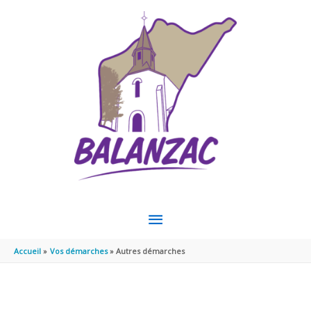
Aller au contenu
Aller au pied de page
MENU
PRINCIPAL
Accueil
Vos démarches
Autres démarches