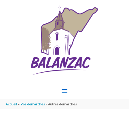
Aller au contenu
Aller au pied de page
MENU
PRINCIPAL
Accueil
Vos démarches
Autres démarches