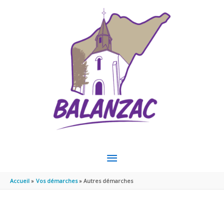
Aller au contenu
Aller au pied de page
MENU
PRINCIPAL
Accueil
Vos démarches
Autres démarches