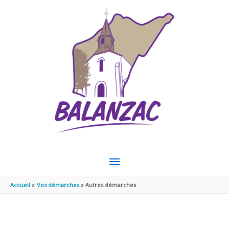
Aller au contenu
Aller au pied de page
MENU
PRINCIPAL
Accueil
Vos démarches
Autres démarches