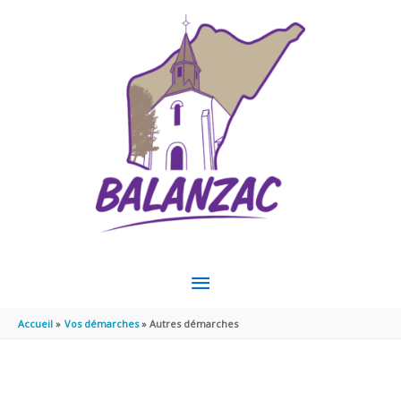
Aller au contenu
Aller au pied de page
MENU
PRINCIPAL
Accueil
Vos démarches
Autres démarches