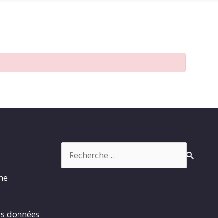
Rechercher :
rme
es données