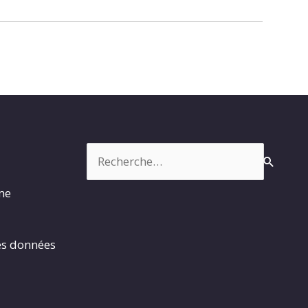
Rechercher :
rme
es données