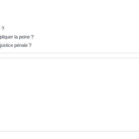
s ?
liquer la peine ?
justice pénale ?