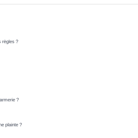
 règles ?
darmerie ?
ne plainte ?