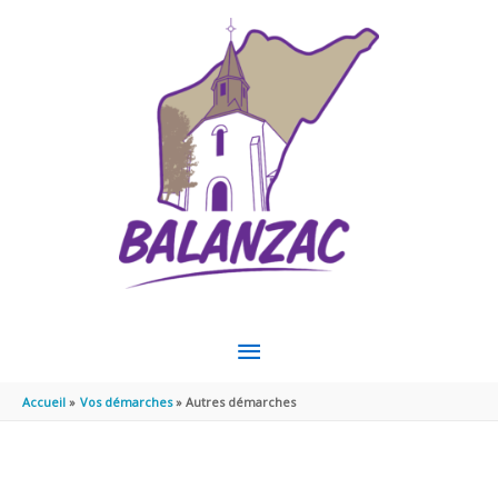
Aller au contenu
Aller au pied de page
MENU
PRINCIPAL
Accueil
Vos démarches
Autres démarches