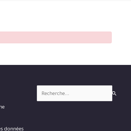
Rechercher :
rme
es données