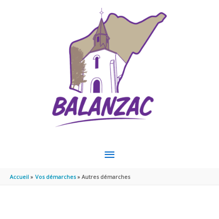
Aller au contenu
Aller au pied de page
MENU
PRINCIPAL
Accueil
Vos démarches
Autres démarches