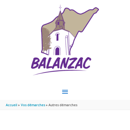
Aller au contenu
Aller au pied de page
MENU
PRINCIPAL
Accueil
Vos démarches
Autres démarches