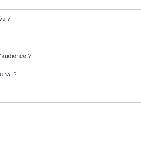
sée ?
l'audience ?
bunal ?