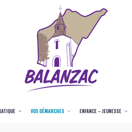
RATIQUE
VOS DÉMARCHES
ENFANCE – JEUNESSE