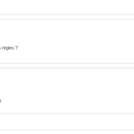
 règles ?
l