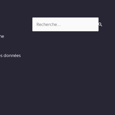
Rechercher :
rme
es données