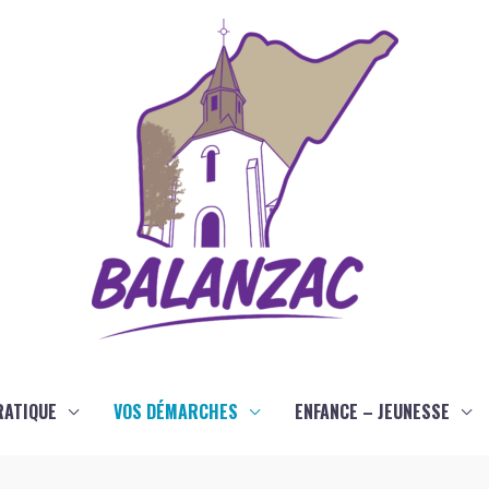
RATIQUE
VOS DÉMARCHES
ENFANCE – JEUNESSE