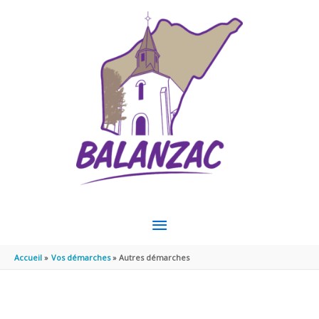
Aller au contenu
Aller au pied de page
MENU
PRINCIPAL
Accueil
Vos démarches
Autres démarches