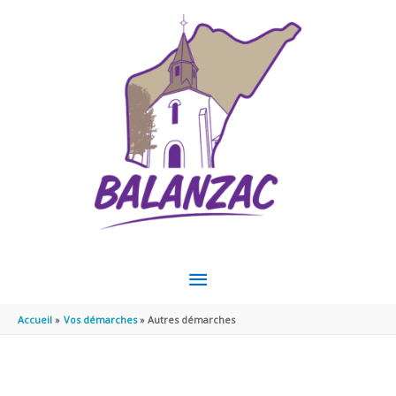
Aller au contenu
Aller au pied de page
MENU
PRINCIPAL
Accueil
Vos démarches
Autres démarches