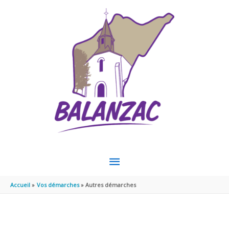
Aller au contenu
Aller au pied de page
MENU
PRINCIPAL
Accueil
Vos démarches
Autres démarches