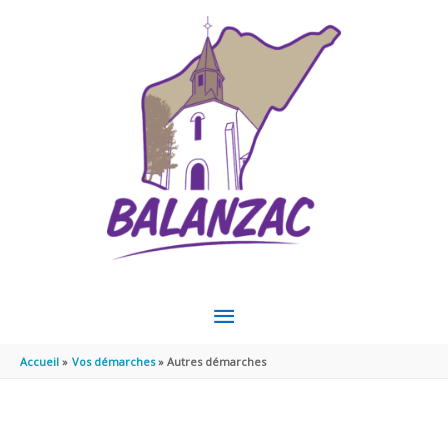
Aller au contenu
Aller au pied de page
MENU
PRINCIPAL
Accueil
Vos démarches
Autres démarches