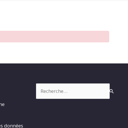
Rechercher :
rme
es données