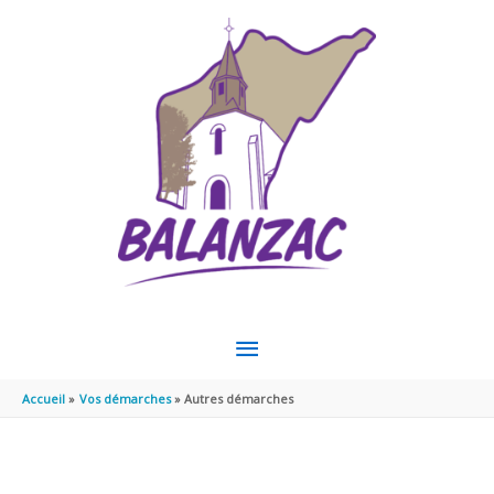
Aller au contenu
Aller au pied de page
MENU
PRINCIPAL
Accueil
Vos démarches
Autres démarches