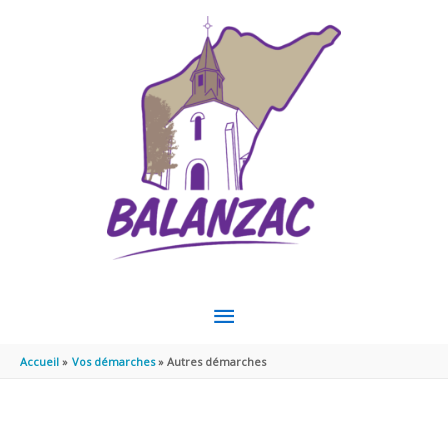
Aller au contenu
Aller au pied de page
MENU
PRINCIPAL
Accueil
Vos démarches
Autres démarches